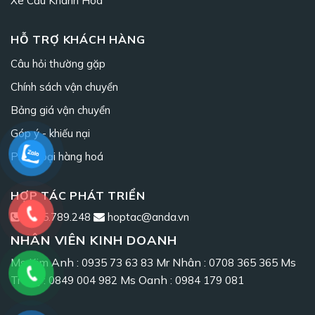
Xe Cẩu Khánh Hòa
HỖ TRỢ KHÁCH HÀNG
Câu hỏi thường gặp
Chính sách vận chuyển
Bảng giá vận chuyển
Góp ý - khiếu nại
Phân loại hàng hoá
HỢP TÁC PHÁT TRIỂN
0965.789.248
hoptac@anda.vn
NHÂN VIÊN KINH DOANH
Ms Kim Anh :
Mr Nhân :
Ms
0935 73 63 83
0708 365 365
Trang :
Ms Oanh :
0849 004 982
0984 179 081