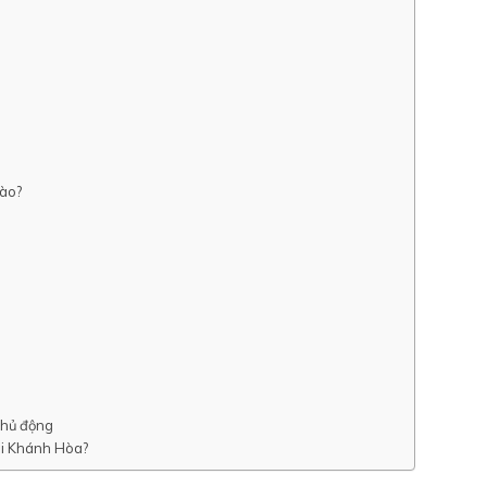
nào?
 chủ động
ại Khánh Hòa?