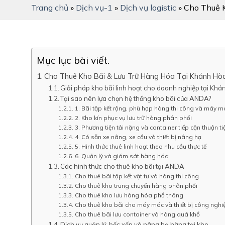
Trang chủ
»
Dịch vụ-1
»
Dịch vụ logistic
»
Cho Thuê K
Mục lục bài viết.
Cho Thuê Kho Bãi & Lưu Trữ Hàng Hóa Tại Khánh Hòa
Giải pháp kho bãi linh hoạt cho doanh nghiệp tại Kh
Tại sao nên lựa chọn hệ thống kho bãi của ANDA?
1. Bãi tập kết rộng, phù hợp hàng thi công và máy m
2. Kho kín phục vụ lưu trữ hàng phân phối
3. Phương tiện tải nặng và container tiếp cận thuận ti
4. Có sẵn xe nâng, xe cẩu và thiết bị nâng hạ
5. Hình thức thuê linh hoạt theo nhu cầu thực tế
6. Quản lý và giám sát hàng hóa
Các hình thức cho thuê kho bãi tại ANDA
Cho thuê bãi tập kết vật tư và hàng thi công
Cho thuê kho trung chuyển hàng phân phối
Cho thuê kho lưu hàng hóa phổ thông
Cho thuê kho bãi cho máy móc và thiết bị công nghi
Cho thuê bãi lưu container và hàng quá khổ
Dịch vụ quản lý, bốc xếp và nâng hạ hàng tại kho