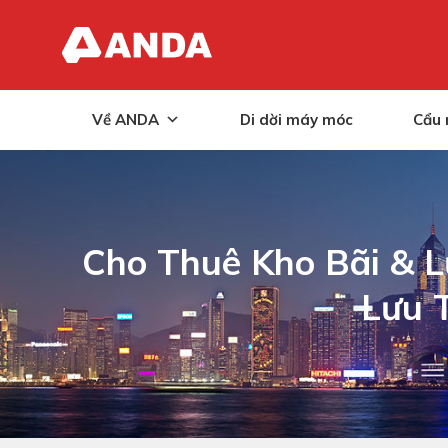
Skip
to
content
Về ANDA
Di dời máy móc
Cẩu 
Cho Thuê Kho Bãi & L
Lưu 