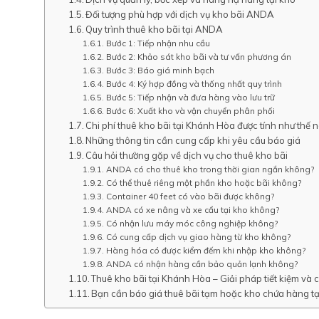
Đối tượng phù hợp với dịch vụ kho bãi ANDA
Quy trình thuê kho bãi tại ANDA
Bước 1: Tiếp nhận nhu cầu
Bước 2: Khảo sát kho bãi và tư vấn phương án
Bước 3: Báo giá minh bạch
Bước 4: Ký hợp đồng và thống nhất quy trình
Bước 5: Tiếp nhận và đưa hàng vào lưu trữ
Bước 6: Xuất kho và vận chuyển phân phối
Chi phí thuê kho bãi tại Khánh Hòa được tính như thế 
Những thông tin cần cung cấp khi yêu cầu báo giá
Câu hỏi thường gặp về dịch vụ cho thuê kho bãi
ANDA có cho thuê kho trong thời gian ngắn không?
Có thể thuê riêng một phần kho hoặc bãi không?
Container 40 feet có vào bãi được không?
ANDA có xe nâng và xe cẩu tại kho không?
Có nhận lưu máy móc công nghiệp không?
Có cung cấp dịch vụ giao hàng từ kho không?
Hàng hóa có được kiểm đếm khi nhập kho không?
ANDA có nhận hàng cần bảo quản lạnh không?
Thuê kho bãi tại Khánh Hòa – Giải pháp tiết kiệm và
Bạn cần báo giá thuê bãi tạm hoặc kho chứa hàng t