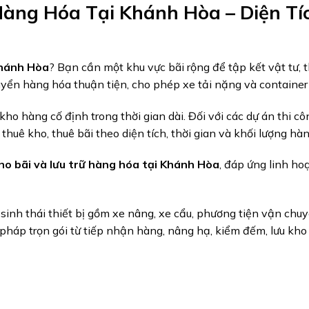
Hàng Hóa Tại Khánh Hòa – Diện Tí
Khánh Hòa
? Bạn cần một khu vực bãi rộng để tập kết vật tư, 
ển hàng hóa thuận tiện, cho phép xe tải nặng và container
o hàng cố định trong thời gian dài. Đối với các dự án thi c
huê kho, thuê bãi theo diện tích, thời gian và khối lượng hàn
o bãi và lưu trữ hàng hóa tại Khánh Hòa
, đáp ứng linh ho
sinh thái thiết bị gồm xe nâng, xe cẩu, phương tiện vận ch
 pháp trọn gói từ tiếp nhận hàng, nâng hạ, kiểm đếm, lưu kh