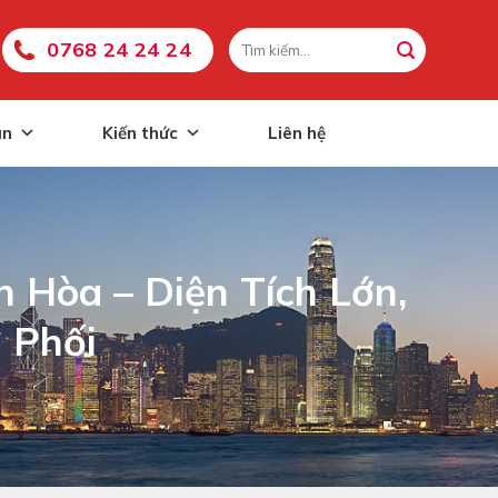
0768 24 24 24
án
Kiến thức
Liên hệ
 Hòa – Diện Tích Lớn,
 Phối