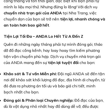
căng thẳng và tốn thời gian, đặc biệt khi bạn phải tự
mình lo liệu mọi thứ. Nhưng đừng lo lắng! Với dịch vụ
chuyển nhà trọn gói của ANDA
tại Nha Trang, việc
chuyển dọn của bạn sẽ trở nên
tiện lợi, nhanh chóng và
an toàn hơn bao giờ hết
.
Tiện Lợi Tối Đa – ANDA Lo Hết Từ A Đến Z
Quên đi những ngày tháng phải tự mình đóng gói, tháo
dỡ đồ đạc cồng kềnh, hay loay hoay tìm kiếm phương
tiện vận chuyển phù hợp. Dịch vụ chuyển nhà trọn gói
của ANDA mang đến sự
tiện lợi tuyệt đối
cho bạn:
Khảo sát & Tư vấn Miễn phí:
Đội ngũ ANDA sẽ đến tận
nơi để khảo sát khối lượng đồ đạc, địa hình di chuyển, từ
đó đưa ra phương án tối ưu và báo giá chi tiết, minh
bạch nhất cho bạn.
Đóng gói & Phân loại Chuyên nghiệp:
Đồ đạc của bạn,
dù là vật dụng nhỏ nhất hay đồ dùng dễ vỡ, đều được