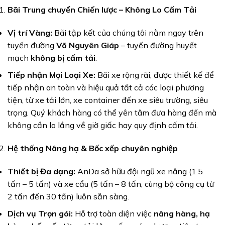
Bãi Trung chuyển Chiến lược – Không Lo Cấm Tải
Vị trí Vàng:
Bãi tập kết của chúng tôi nằm ngay trên
tuyến đường
Võ Nguyên Giáp
– tuyến đường huyết
mạch
không bị cấm tải
.
Tiếp nhận Mọi Loại Xe:
Bãi xe rộng rãi, được thiết kế để
tiếp nhận an toàn và hiệu quả tất cả các loại phương
tiện, từ xe tải lớn, xe container đến xe siêu trường, siêu
trọng. Quý khách hàng có thể yên tâm đưa hàng đến mà
không cần lo lắng về giờ giấc hay quy định cấm tải.
Hệ thống Nâng hạ & Bốc xếp chuyên nghiệp
Thiết bị Đa dạng:
AnDa sở hữu đội ngũ xe nâng (1.5
tấn – 5 tấn) và xe cẩu (5 tấn – 8 tấn, cùng bộ công cụ từ
2 tấn đến 30 tấn) luôn sẵn sàng.
Dịch vụ Trọn gói:
Hỗ trợ toàn diện việc
nâng hàng, hạ