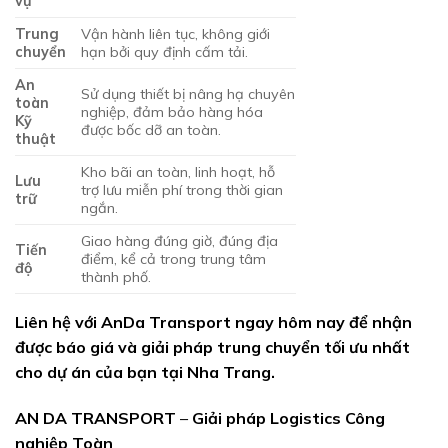
vụ
Trung
Vận hành liên tục, không giới
chuyển
hạn bởi quy định cấm tải.
An
Sử dụng thiết bị nâng hạ chuyên
toàn
nghiệp, đảm bảo hàng hóa
Kỹ
được bốc dỡ an toàn.
thuật
Kho bãi an toàn, linh hoạt, hỗ
Lưu
trợ lưu miễn phí trong thời gian
trữ
ngắn.
Giao hàng đúng giờ, đúng địa
Tiến
điểm, kể cả trong trung tâm
độ
thành phố.
Liên hệ với AnDa Transport ngay hôm nay để nhận
được báo giá và giải pháp trung chuyển tối ưu nhất
cho dự án của bạn tại Nha Trang.
AN DA TRANSPORT
–
Giải pháp Logistics Công
nghiệp Toàn