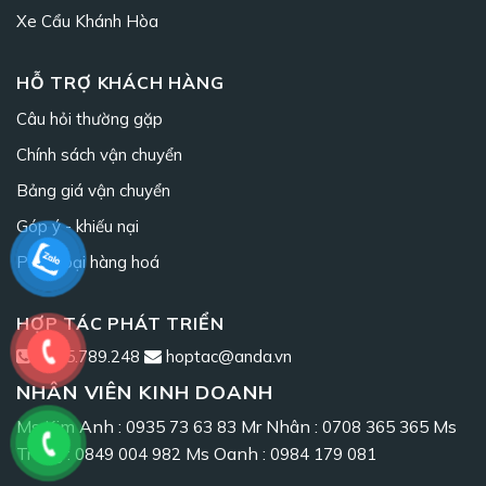
Xe Cẩu Khánh Hòa
HỖ TRỢ KHÁCH HÀNG
Câu hỏi thường gặp
Chính sách vận chuyển
Bảng giá vận chuyển
Góp ý - khiếu nại
Phân loại hàng hoá
HỢP TÁC PHÁT TRIỂN
0965.789.248
hoptac@anda.vn
NHÂN VIÊN KINH DOANH
Ms Kim Anh :
Mr Nhân :
Ms
0935 73 63 83
0708 365 365
Trang :
Ms Oanh :
0849 004 982
0984 179 081