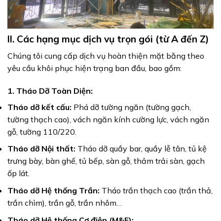
II. Các hạng mục dịch vụ trọn gói (từ A đến Z)
Chúng tôi cung cấp dịch vụ hoàn thiện mặt bằng theo
yêu cầu khôi phục hiện trạng ban đầu, bao gồm:
1. Tháo Dỡ Toàn Diện:
Tháo dỡ kết cấu:
Phá dỡ tường ngăn (tường gạch,
tường thạch cao), vách ngăn kính cường lực, vách ngăn
gỗ, tường 110/220.
Tháo dỡ Nội thất:
Tháo dỡ quầy bar, quầy lễ tân, tủ kệ
trưng bày, bàn ghế, tủ bếp, sàn gỗ, thảm trải sàn, gạch
ốp lát.
Tháo dỡ Hệ thống Trần:
Tháo trần thạch cao (trần thả,
trần chìm), trần gỗ, trần nhôm…
Tháo dỡ Hệ thống Cơ điện (M&E):