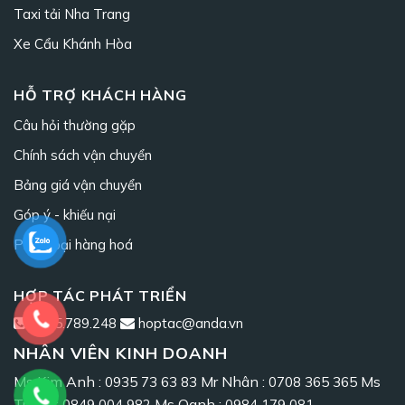
Taxi tải Nha Trang
Xe Cẩu Khánh Hòa
HỖ TRỢ KHÁCH HÀNG
Câu hỏi thường gặp
Chính sách vận chuyển
Bảng giá vận chuyển
Góp ý - khiếu nại
Phân loại hàng hoá
HỢP TÁC PHÁT TRIỂN
0965.789.248
hoptac@anda.vn
NHÂN VIÊN KINH DOANH
Ms Kim Anh :
Mr Nhân :
Ms
0935 73 63 83
0708 365 365
Trang :
Ms Oanh :
0849 004 982
0984 179 081