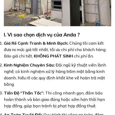
I. Vì sao chọn dịch vụ của Anda ?
Giá Rẻ Cạnh Tranh & Minh Bạch:
Chúng tôi cam kết
đưa ra mức giá tốt nhất, tối ưu chi phí cho khách hàng.
Báo giá chi tiết,
KHÔNG PHÁT SINH
chi phí ẩn.
Kinh Nghiệm Chuyên Sâu:
Đội ngũ kỹ thuật viên lành
nghề, có kinh nghiệm xử lý hàng trăm mặt bằng kinh
doanh, hiểu rõ các quy định khắt khe về hoàn trả mặt
bằng.
Tiến Độ “Thần Tốc”:
Thi công nhanh gọn, đảm bảo
hoàn thành và bàn giao đúng hoặc sớm hơn thời hạn
hợp đồng, giúp bạn tránh bị phạt hợp đồng thuê.
An Toàn Tuyệt Đối:
Quy trình thi công an toàn, đảm