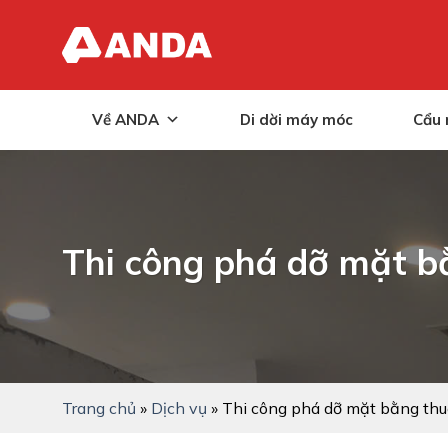
Skip
to
content
Về ANDA
Di dời máy móc
Cẩu 
Thi công phá dỡ mặt b
Trang chủ
»
Dịch vụ
»
Thi công phá dỡ mặt bằng th