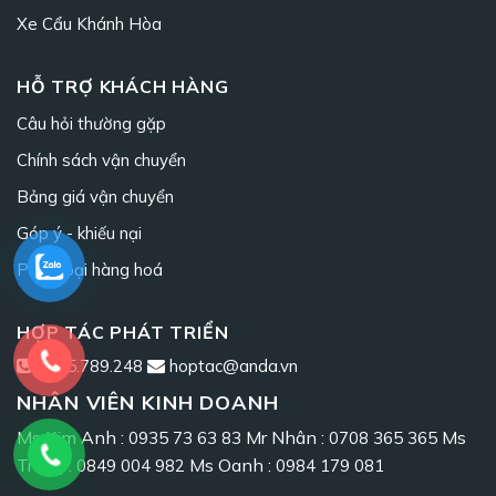
Xe Cẩu Khánh Hòa
HỖ TRỢ KHÁCH HÀNG
Câu hỏi thường gặp
Chính sách vận chuyển
Bảng giá vận chuyển
Góp ý - khiếu nại
Phân loại hàng hoá
HỢP TÁC PHÁT TRIỂN
0965.789.248
hoptac@anda.vn
NHÂN VIÊN KINH DOANH
Ms Kim Anh :
Mr Nhân :
Ms
0935 73 63 83
0708 365 365
Trang :
Ms Oanh :
0849 004 982
0984 179 081