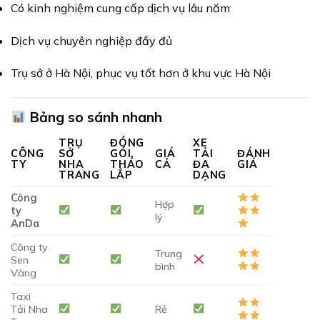
Có kinh nghiệm cung cấp dịch vụ lâu năm
Dịch vụ chuyên nghiệp đầy đủ
Trụ sở ở Hà Nội, phục vụ tốt hơn ở khu vực Hà Nội
Bảng so sánh nhanh
TRỤ
ĐÓNG
XE
CÔNG
SỞ
GÓI,
GIÁ
TẢI
ĐÁNH
TY
NHA
THÁO
CẢ
ĐA
GIÁ
TRANG
LẮP
DẠNG
Công
Hợp
ty
lý
AnDa
Công ty
Trung
Sen
bình
Vàng
Taxi
Tải Nha
Rẻ