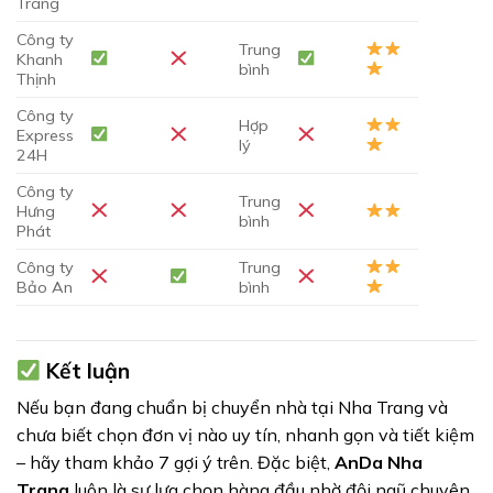
Trang
Công ty
Trung
Khanh
bình
Thịnh
Công ty
Hợp
Express
lý
24H
Công ty
Trung
Hưng
bình
Phát
Công ty
Trung
Bảo An
bình
Kết luận
Nếu bạn đang chuẩn bị chuyển nhà tại Nha Trang và
chưa biết chọn đơn vị nào uy tín, nhanh gọn và tiết kiệm
– hãy tham khảo 7 gợi ý trên. Đặc biệt,
AnDa Nha
Trang
luôn là sự lựa chọn hàng đầu nhờ đội ngũ chuyên