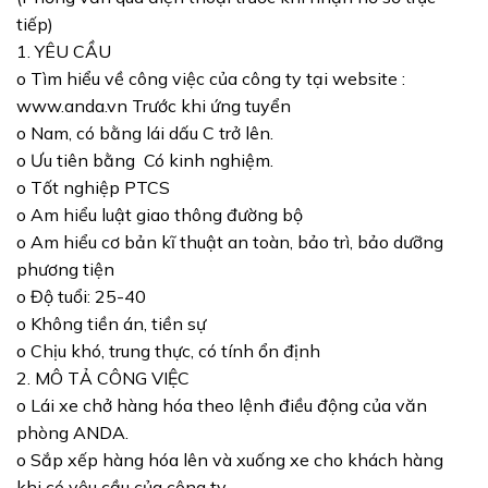
tiếp)
1. YÊU CẦU
o Tìm hiểu về công việc của công ty tại website :
www.anda.vn Trước khi ứng tuyển
o Nam, có bằng lái dấu C trở lên.
o Ưu tiên bằng Có kinh nghiệm.
o Tốt nghiệp PTCS
o Am hiểu luật giao thông đường bộ
o Am hiểu cơ bản kĩ thuật an toàn, bảo trì, bảo dưỡng
phương tiện
o Độ tuổi: 25-40
o Không tiền án, tiền sự
o Chịu khó, trung thực, có tính ổn định
2. MÔ TẢ CÔNG VIỆC
o Lái xe chở hàng hóa theo lệnh điều động của văn
phòng ANDA.
o Sắp xếp hàng hóa lên và xuống xe cho khách hàng
khi có yêu cầu của công ty.