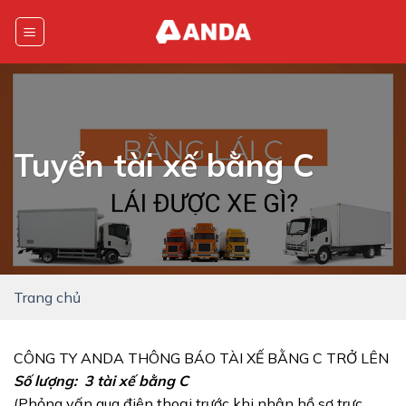
Skip
to
content
Tuyển tài xế bằng C
Trang chủ
CÔNG TY ANDA THÔNG BÁO TÀI XẾ BẰNG C TRỞ LÊN
Số lượng: 3 tài xế bằng C
(Phỏng vấn qua điện thoại trước khi nhận hồ sơ trực