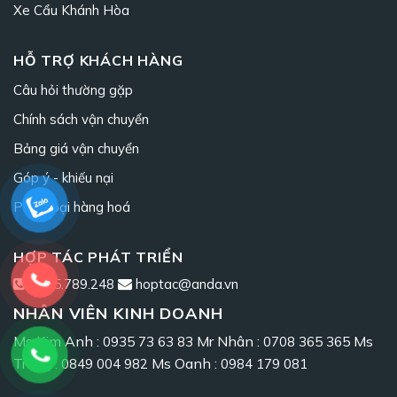
Xe Cẩu Khánh Hòa
HỖ TRỢ KHÁCH HÀNG
Câu hỏi thường gặp
Chính sách vận chuyển
Bảng giá vận chuyển
Góp ý - khiếu nại
Phân loại hàng hoá
HỢP TÁC PHÁT TRIỂN
0965.789.248
hoptac@anda.vn
NHÂN VIÊN KINH DOANH
Ms Kim Anh :
Mr Nhân :
Ms
0935 73 63 83
0708 365 365
Trang :
Ms Oanh :
0849 004 982
0984 179 081