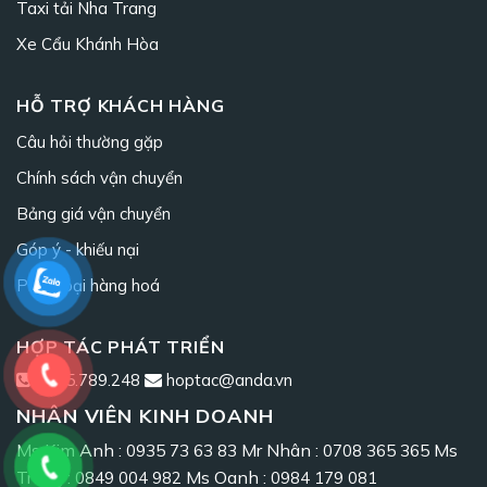
Taxi tải Nha Trang
Xe Cẩu Khánh Hòa
HỖ TRỢ KHÁCH HÀNG
Câu hỏi thường gặp
Chính sách vận chuyển
Bảng giá vận chuyển
Góp ý - khiếu nại
Phân loại hàng hoá
HỢP TÁC PHÁT TRIỂN
0965.789.248
hoptac@anda.vn
NHÂN VIÊN KINH DOANH
Ms Kim Anh :
Mr Nhân :
Ms
0935 73 63 83
0708 365 365
Trang :
Ms Oanh :
0849 004 982
0984 179 081