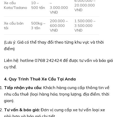
6.000.000 –
Xe cẩu
10 –
–
20.000.000
Kato/Tadano
500 tấn
3.000.000
VNĐ
VNĐ
200.000 –
1.500.000 –
Xe cẩu bán
500kg –
600.000
3.500.000
tải
3 tấn
VNĐ
VNĐ
(Lưu ý: Giá có thể thay đổi theo từng khu vực và thời
điểm)
Liên hệ: hotline 0768 242424 để được tư vấn và báo giá
cụ thể.
4. Quy Trình Thuê Xe Cẩu Tại Anda
Tiếp nhận yêu cầu:
Khách hàng cung cấp thông tin về
nhu cầu thuê (loại hàng hóa, trọng lượng, địa điểm, thời
gian).
Tư vấn & báo giá:
Đơn vị cung cấp xe tư vấn loại xe
phù hợp và báo giá chi tiết.