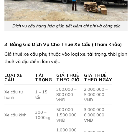
Dịch vụ cẩu hàng hóa giúp tiết kiệm chi phí và công sức
3. Bảng Giá Dịch Vụ Cho Thuê Xe Cẩu (Tham Khảo)
Giá thuê xe cẩu phụ thuộc vào loại xe, tải trọng, thời gian
thuê và địa điểm làm việc.
LOẠI XE
TẢI
GIÁ THUÊ
GIÁ THUÊ
CẨU
TRỌNG
THEO GIỜ
THEO NGÀY
300.000 –
2.000.000 –
Xe cẩu tự
1 – 15
800.000
5.000.000
hành
tấn
VNĐ
VNĐ
500.000 –
3.000.000 –
300 –
Xe cẩu kính
1.500.000
6.000.000
1000kg
VNĐ
VNĐ
1.000.000