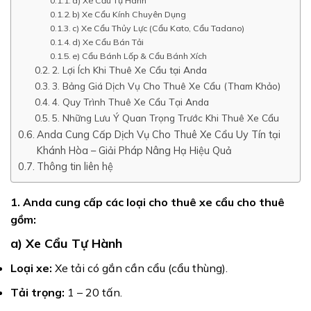
a) Xe Cẩu Tự Hành
b) Xe Cẩu Kính Chuyên Dụng
c) Xe Cẩu Thủy Lực (Cẩu Kato, Cẩu Tadano)
d) Xe Cẩu Bán Tải
e) Cẩu Bánh Lốp & Cẩu Bánh Xích
2. Lợi Ích Khi Thuê Xe Cẩu tại Anda
3. Bảng Giá Dịch Vụ Cho Thuê Xe Cẩu (Tham Khảo)
4. Quy Trình Thuê Xe Cẩu Tại Anda
5. Những Lưu Ý Quan Trọng Trước Khi Thuê Xe Cẩu
Anda Cung Cấp Dịch Vụ Cho Thuê Xe Cẩu Uy Tín tại
Khánh Hòa – Giải Pháp Nâng Hạ Hiệu Quả
Thông tin liên hệ
1. Anda cung cấp các loại cho thuê xe cẩu cho thuê
gồm:
a) Xe Cẩu Tự Hành
Loại xe:
Xe tải có gắn cần cẩu (cẩu thùng).
Tải trọng:
1 – 20 tấn.