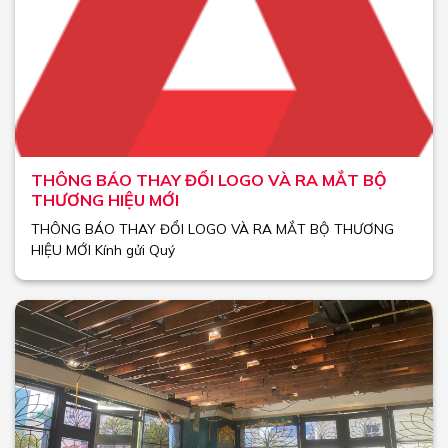
THÔNG BÁO THAY ĐỔI LOGO VÀ RA MẮT BỘ
THƯƠNG HIỆU MỚI
THÔNG BÁO THAY ĐỔI LOGO VÀ RA MẮT BỘ THƯƠNG
HIỆU MỚI Kính gửi Quý