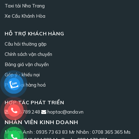
Taxi tải Nha Trang
Xe Cẩu Khánh Hòa
HỖ TRỢ KHÁCH HÀNG
Câu hỏi thường gặp
Chính sách vận chuyển
Bảng giá vận chuyển
Góp ý - khiếu nại
Phân loại hàng hoá
HỢP TÁC PHÁT TRIỂN
0965.789.248
hoptac@anda.vn
NHÂN VIÊN KINH DOANH
Ms Kim Anh :
Mr Nhân :
Ms
0935 73 63 83
0708 365 365