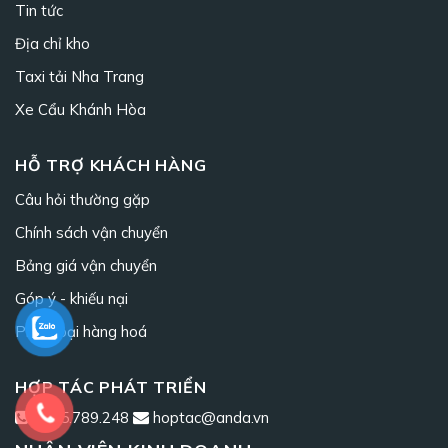
Tin tức
Địa chỉ kho
Taxi tải Nha Trang
Xe Cẩu Khánh Hòa
HỖ TRỢ KHÁCH HÀNG
Câu hỏi thường gặp
Chính sách vận chuyển
Bảng giá vận chuyển
Góp ý - khiếu nại
Phân loại hàng hoá
HỢP TÁC PHÁT TRIỂN
0965.789.248
hoptac@anda.vn