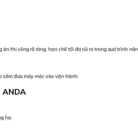
án thi công rõ ràng, hạn chế tối đa rủi ro trong quá trình nân
ệp sớm đưa máy móc vào vận hành.
ại ANDA
ng hạ.