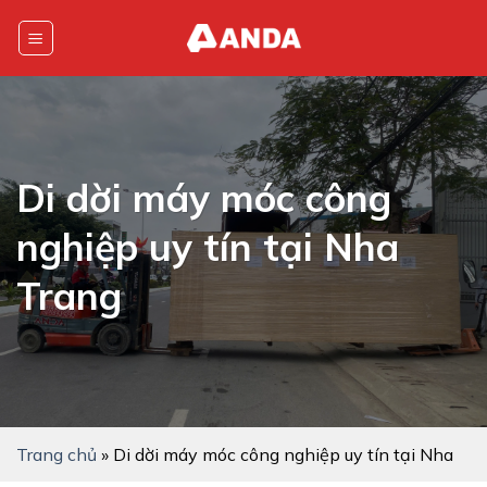
Skip
to
content
Di dời máy móc công
nghiệp uy tín tại Nha
Trang
Trang chủ
»
Di dời máy móc công nghiệp uy tín tại Nha