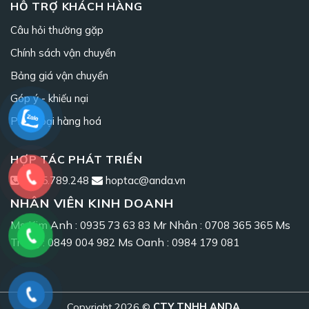
HỖ TRỢ KHÁCH HÀNG
Câu hỏi thường gặp
Chính sách vận chuyển
Bảng giá vận chuyển
Góp ý - khiếu nại
Phân loại hàng hoá
HỢP TÁC PHÁT TRIỂN
0965.789.248
hoptac@anda.vn
NHÂN VIÊN KINH DOANH
Ms Kim Anh :
Mr Nhân :
Ms
0935 73 63 83
0708 365 365
Trang :
Ms Oanh :
0849 004 982
0984 179 081
Copyright 2026 ©
CTY TNHH ANDA
.