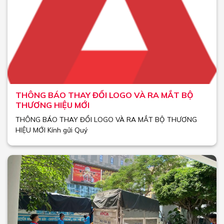
THÔNG BÁO THAY ĐỔI LOGO VÀ RA MẮT BỘ
THƯƠNG HIỆU MỚI
THÔNG BÁO THAY ĐỔI LOGO VÀ RA MẮT BỘ THƯƠNG
HIỆU MỚI Kính gửi Quý