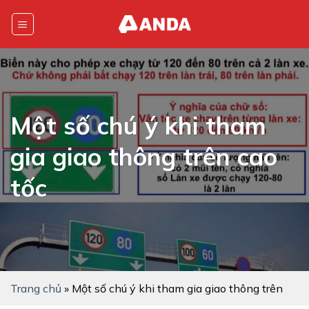
Skip
to
content
Một số chú ý khi tham
gia giao thông trên cao
tốc
Trang chủ
»
Một số chú ý khi tham gia giao thông trên