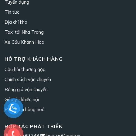
Tuyển dụng
Tin tức
Địa chỉ kho
Taxi tải Nha Trang
Xe Cẩu Khánh Hòa
HỖ TRỢ KHÁCH HÀNG
Câu hỏi thường gặp
Chính sách vận chuyển
Bảng giá vận chuyển
Góp ý - khiếu nại
Phân loại hàng hoá
HỢP TÁC PHÁT TRIỂN
0965.789.248
hoptac@anda.vn