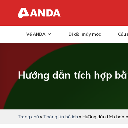
Skip
to
content
Về ANDA
Di dời máy móc
Cẩu 
Hướng dẫn tích hợp bằ
Trang chủ
»
Thông tin bổ ích
»
Hướng dẫn tích hợp b