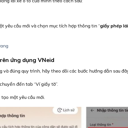
ằng lái xe ô tô của mình theo cách sau:
ột yêu cầu mới và chọn mục tích hợp thông tin “
giấy phép lá
rang
trên ứng dụng VNeid
 và đúng quy trình, hãy theo dõi các bước hướng dẫn sau đâ
huyển đến tab “Ví giấy tờ”.
 tạo một yêu cầu mới.