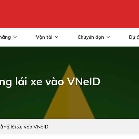
nâng
Vận tải
Chuyển dọn
Dự 
ng lái xe vào VNeID
ằng lái xe vào VNeID