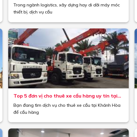
Hiểu đúng, chọn chuẩn, tiết kiệm chi phí
Trong ngành logistics, xây dựng hay di dời máy móc
thiết bị, dịch vụ cẩu
Top 5 đơn vị cho thuê xe cẩu hàng uy tín tại
Khánh Hòa (Cập nhật 2025)
Bạn đang tìm dịch vụ cho thuê xe cẩu tại Khánh Hòa
để cẩu hàng