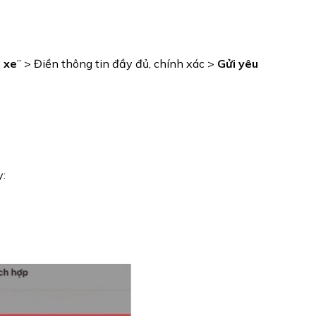
i xe
” > Điền thông tin đầy đủ, chính xác >
Gửi yêu
y: