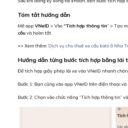
Sau khi đăng ký xong tài khoản, đến bước tích hợp b
Tóm tắt hướng dẫn
Mở app
VNeID
> Vào
“Tích hợp thông tin
” > Tạo m
cầu
và hoàn tất.
=> Xem thêm:
Dịch vụ cho thuê xe cẩu kato ở Nha T
Hướng dẫn từng bước tích hợp bằng lái 
Để tích hợp giấy phép lái xe vào VNeID nhanh chóng
Bước 1: Bạn cũng vào app VNeID trên điện thoại và c
Bước 2: Chọn vào chức năng “Tích hợp thông tin” và