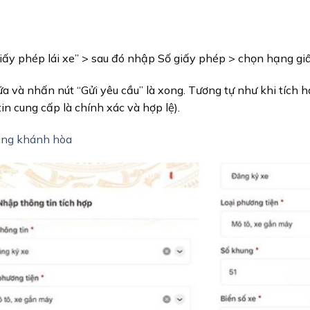
giấy phép lái xe” > sau đó nhập Số giấy phép > chọn hạng gi
nữa và nhấn nút “Gửi yêu cầu” là xong. Tương tự như khi tích
in cung cấp là chính xác và hợp lệ).
rang khánh hòa