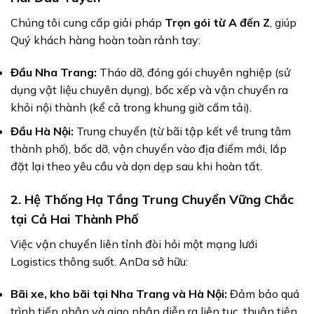
Chúng tôi cung cấp giải pháp
Trọn gói từ A đến Z
, giúp
Quý khách hàng hoàn toàn rảnh tay:
Đầu Nha Trang:
Tháo dỡ, đóng gói chuyên nghiệp (sử
dụng vật liệu chuyên dụng), bốc xếp và vận chuyển ra
khỏi nội thành (kể cả trong khung giờ cấm tải).
Đầu Hà Nội:
Trung chuyển (từ bãi tập kết về trung tâm
thành phố), bốc dỡ, vận chuyển vào địa điểm mới, lắp
đặt lại theo yêu cầu và dọn dẹp sau khi hoàn tất.
2. Hệ Thống Hạ Tầng Trung Chuyển Vững Chắc
tại Cả Hai Thành Phố
Việc vận chuyển liên tỉnh đòi hỏi một mạng lưới
Logistics thông suốt. AnDa sở hữu:
Bãi xe, kho bãi tại Nha Trang và Hà Nội:
Đảm bảo quá
trình tiếp nhận và giao nhận diễn ra liên tục, thuận tiện