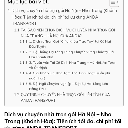
Mục lục bài viết.
Dịch vụ chuyển nhà trọn gói Hà Nội – Nha Trang (Khánh
Hòa): Tiện ích tối đa, chi phí tối ưu cùng ANDA
TRANSPORT
TẠI SAO NÊN CHỌN DỊCH VỤ CHUYỂN NHÀ TRỌN GÓI
NHA TRANG – HÀ NỘI CỦA ANDA?
1. Dịch vụ Trọn Gói “Chìa Khóa Trao Tay” tại Cả Hai
Đầu Tuyến
2. Hệ Thống Hạ Tầng Trung Chuyển Vững Chắc tại Cả
Hai Thành Phố
3. Tuyến Vận Tải Cố Định Nha Trang – Hà Nội: An Toàn
và Ổn Định
4. Giải Pháp Lưu Kho Tạm Thời Linh Hoạt (Miễn phí
ngắn hạn)
5. Đội Ngũ Chuyên Nghiệp – Đặt Sự Hài Lòng Lên
Hàng Đầu
QUY TRÌNH CHUYỂN NHÀ TRỌN GÓI LIÊN TỈNH CỦA
ANDA TRANSPORT
Dịch vụ chuyển nhà trọn gói Hà Nội – Nha
Trang (Khánh Hòa): Tiện ích tối đa, chi phí tối
ưu cùng ANDA TRANSPORT