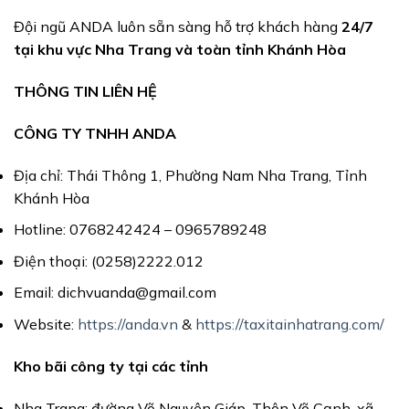
Đội ngũ ANDA luôn sẵn sàng hỗ trợ khách hàng
24/7
tại khu vực
Nha Trang
và toàn tỉnh
Khánh Hòa
THÔNG TIN LIÊN HỆ
CÔNG TY TNHH ANDA
Địa chỉ: Thái Thông 1, Phường Nam Nha Trang, Tỉnh
Khánh Hòa
Hotline: 0768242424 – 0965789248
Điện thoại: (0258)2222.012
Email: dichvuanda@gmail.com
Website:
https://anda.vn
&
https://taxitainhatrang.com/
Kho bãi công ty tại các tỉnh
Nha Trang: đường Võ Nguyên Giáp, Thôn Võ Cạnh, xã