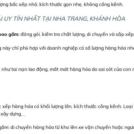
ượng bốc xếp nhỏ, kích thước gọn nhẹ, không cồng kềnh.
I UY TÍN NHẤT TẠI NHA TRANG, KHÁNH HÒA
bao gồm:
đóng gói, kiểm tra chất lượng, di chuyển và sắp xế
 này chỉ phù hợp với doanh nghiệp có số lượng hàng hóa nhỏ
o như tai nạn lao động, mất mát hàng hóa do sai sót của con 
c xếp hàng hóa có khối lượng lớn, kích thước cồng kềnh. Loạ
h xây dựng,…
ồm: di chuyển hàng hóa từ kho lên xe vận chuyển hoặc ngượ