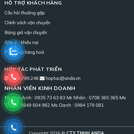
HỖ TRỢ KHÁCH HÀNG
Câu hỏi thường gặp
Chính sách vận chuyển
Bảng giá vận chuyển
Góp ý - khiếu nại
Phân loại hàng hoá
HỢP TÁC PHÁT TRIỂN
0965.789.248
hoptac@anda.vn
NHÂN VIÊN KINH DOANH
Ms Kim Anh :
Mr Nhân :
Ms
0935 73 63 83
0708 365 365
Trang :
Ms Oanh :
0849 004 982
0984 179 081
Copyright 2026 ©
CTY TNHH ANDA
.