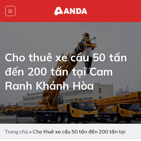
Skip
to
content
Cho thuê xe cẩu 50 tấn
đến 200 tấn tại Cam
Ranh Khánh Hòa
Trang chủ
»
Cho thuê xe cẩu 50 tấn đến 200 tấn tại