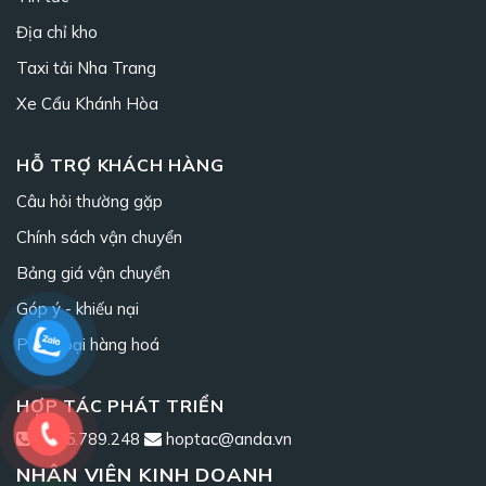
Địa chỉ kho
Taxi tải Nha Trang
Xe Cẩu Khánh Hòa
HỖ TRỢ KHÁCH HÀNG
Câu hỏi thường gặp
Chính sách vận chuyển
Bảng giá vận chuyển
Góp ý - khiếu nại
Phân loại hàng hoá
HỢP TÁC PHÁT TRIỂN
0965.789.248
hoptac@anda.vn
NHÂN VIÊN KINH DOANH