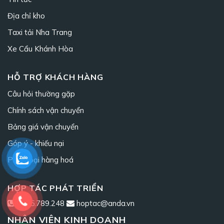
Địa chỉ kho
Taxi tải Nha Trang
Xe Cẩu Khánh Hòa
HỖ TRỢ KHÁCH HÀNG
Câu hỏi thường gặp
Chính sách vận chuyển
Bảng giá vận chuyển
Góp ý - khiếu nại
Phân loại hàng hoá
HỢP TÁC PHÁT TRIỂN
0965.789.248
hoptac@anda.vn
NHÂN VIÊN KINH DOANH