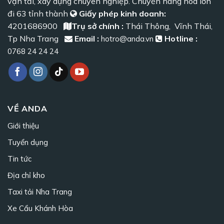
vận tải, xây dựng chuyên nghiệp. Chuyển hàng hoá lớn
đi 63 tỉnh thành
Giấy phép kinh doanh:
4201686900
Trụ sở chính :
Thái Thông, Vĩnh Thái,
Tp Nha Trang
Email :
Hotline :
hotro@anda.vn
0768 24 24 24
VỀ ANDA
Giới thiệu
Tuyển dụng
Tin tức
Địa chỉ kho
Taxi tải Nha Trang
Xe Cẩu Khánh Hòa