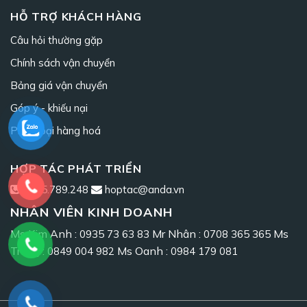
HỖ TRỢ KHÁCH HÀNG
Câu hỏi thường gặp
Chính sách vận chuyển
Bảng giá vận chuyển
Góp ý - khiếu nại
Phân loại hàng hoá
HỢP TÁC PHÁT TRIỂN
0965.789.248
hoptac@anda.vn
NHÂN VIÊN KINH DOANH
Ms Kim Anh :
Mr Nhân :
Ms
0935 73 63 83
0708 365 365
Trang :
Ms Oanh :
0849 004 982
0984 179 081