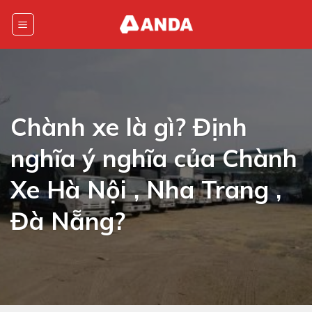
Skip
to
content
Chành xe là gì? Định
nghĩa ý nghĩa của Chành
Xe Hà Nội , Nha Trang ,
Đà Nẵng?