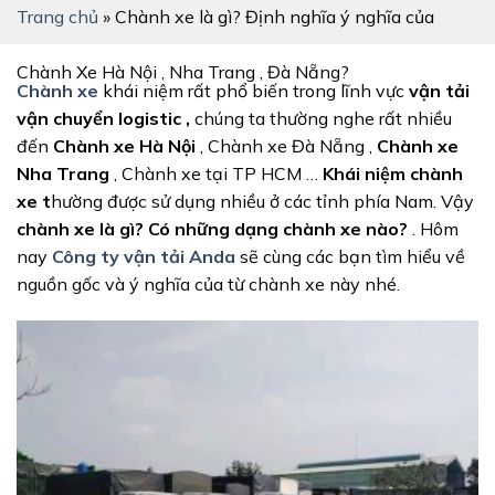
Trang chủ
»
Chành xe là gì? Định nghĩa ý nghĩa của
Chành Xe Hà Nội , Nha Trang , Đà Nẵng?
Chành xe
khái niệm rất phổ biến trong lĩnh vực
vận tải
vận chuyển logistic ,
chúng ta thường nghe rất nhiều
đến
Chành xe Hà Nội
, Chành xe Đà Nẵng ,
Chành xe
Nha Trang
, Chành xe tại TP HCM …
Khái niệm chành
xe t
hường được sử dụng nhiều ở các tỉnh phía Nam. Vậy
chành xe là gì? Có những dạng chành xe nào?
. Hôm
nay
Công ty vận tải Anda
sẽ cùng các bạn tìm hiểu về
nguồn gốc và ý nghĩa của từ chành xe này nhé.