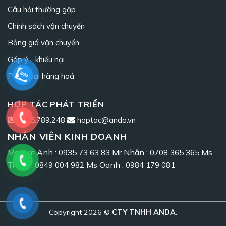
Câu hỏi thường gặp
Chính sách vận chuyển
Bảng giá vận chuyển
Góp ý - khiếu nại
Phân loại hàng hoá
HỢP TÁC PHÁT TRIỂN
0965.789.248
hoptac@anda.vn
NHÂN VIÊN KINH DOANH
Ms Kim Anh :
Mr Nhân :
Ms
0935 73 63 83
0708 365 365
Trang :
Ms Oanh :
0849 004 982
0984 179 081
Copyright 2026 ©
CTY TNHH ANDA
.