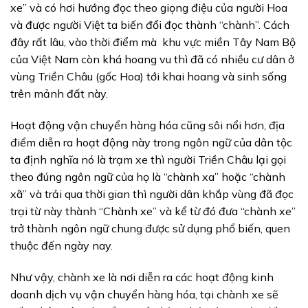
xe” và có hơi hướng đọc theo giọng điệu của người Hoa
và được người Việt ta biến đổi đọc thành “chành”. Cách
đây rất lâu, vào thời điểm mà khu vực miền Tây Nam Bộ
của Việt Nam còn khá hoang vu thì đã có nhiều cư dân ở
vùng Triền Châu (gốc Hoa) tới khai hoang và sinh sống
trên mảnh đất này.
Hoạt động vận chuyển hàng hóa cũng sôi nổi hơn, địa
điểm diễn ra hoạt động này trong ngôn ngữ của dân tộc
ta định nghĩa nó là trạm xe thì người Triền Châu lại gọi
theo đúng ngôn ngữ của họ là “chành xa” hoặc “chành
xã” và trải qua thời gian thì người dân khắp vùng đã đọc
trại từ này thành “Chành xe” và kể từ đó đưa “chành xe”
trở thành ngôn ngữ chung được sử dụng phổ biến, quen
thuộc đến ngày nay.
Như vậy, chành xe là nơi diễn ra các hoạt động kinh
doanh dịch vụ vận chuyển hàng hóa, tại chành xe sẽ