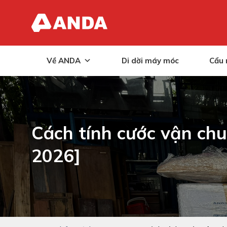
Skip
to
content
Về ANDA
Di dời máy móc
Cẩu 
Cách tính cước vận chu
2026]