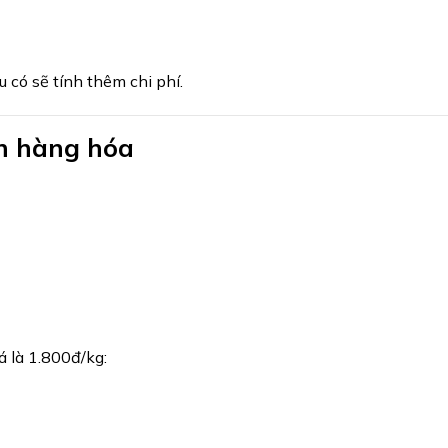
 có sẽ tính thêm chi phí.
ển hàng hóa
á là 1.800đ/kg: