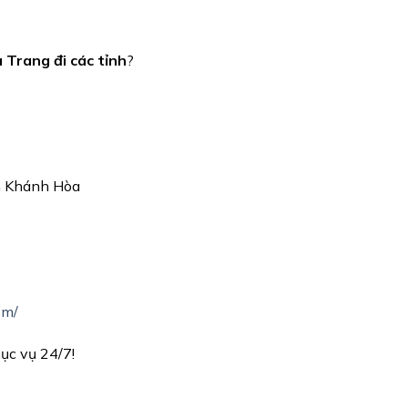
 Trang đi các tỉnh
?
h Khánh Hòa
om/
ục vụ 24/7!