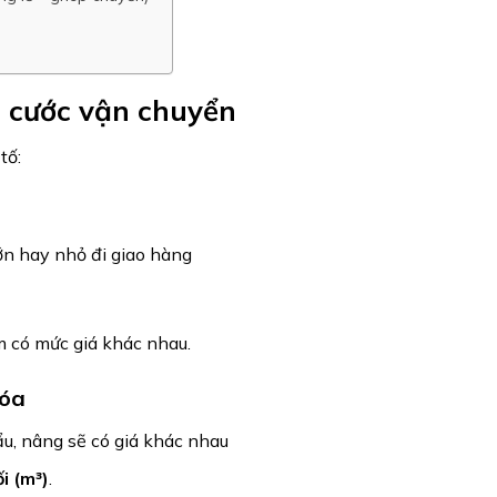
n cước vận chuyển
tố:
ớn hay nhỏ đi giao hàng
m có mức giá khác nhau.
hóa
u, nâng sẽ có giá khác nhau
i (m³)
.