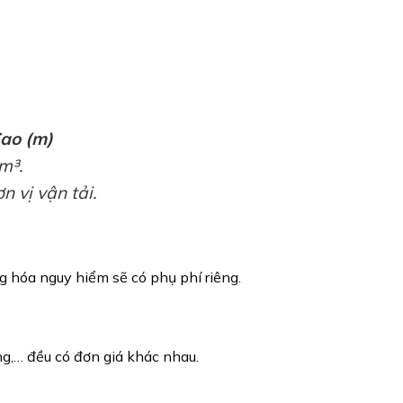
Cao (m)
m³.
 vị vận tải.
g hóa nguy hiểm sẽ có phụ phí riêng.
âng,… đều có đơn giá khác nhau.