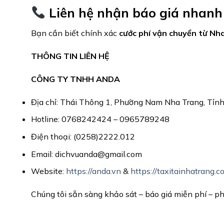
Liên hệ nhận báo giá nhanh
Bạn cần biết chính xác
cước phí vận chuyển từ Nha
THÔNG TIN LIÊN HỆ
CÔNG TY TNHH ANDA
Địa chỉ: Thái Thông 1, Phường Nam Nha Trang, Tỉn
Hotline: 0768242424 – 0965789248
Điện thoại: (0258)2222.012
Email: dichvuanda@gmail.com
Website:
https://anda.vn
&
https://taxitainhatrang.c
Chúng tôi sẵn sàng khảo sát – báo giá miễn phí – ph