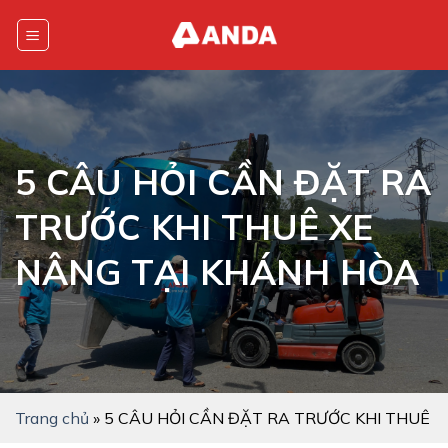
Skip
to
content
5 CÂU HỎI CẦN ĐẶT RA
TRƯỚC KHI THUÊ XE
NÂNG TẠI KHÁNH HÒA
Trang chủ
»
5 CÂU HỎI CẦN ĐẶT RA TRƯỚC KHI THUÊ