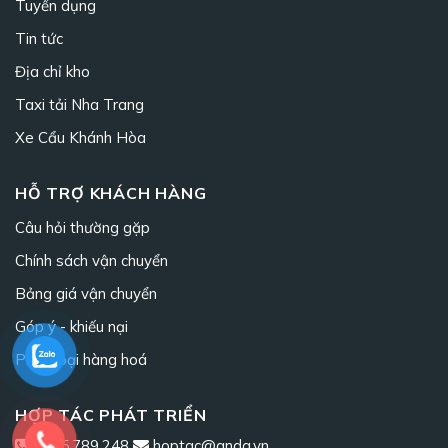
Tuyển dụng
Tin tức
Địa chỉ kho
Taxi tải Nha Trang
Xe Cẩu Khánh Hòa
HỖ TRỢ KHÁCH HÀNG
Câu hỏi thường gặp
Chính sách vận chuyển
Bảng giá vận chuyển
Góp ý - khiếu nại
Phân loại hàng hoá
HỢP TÁC PHÁT TRIỂN
0965.789.248
hoptac@anda.vn